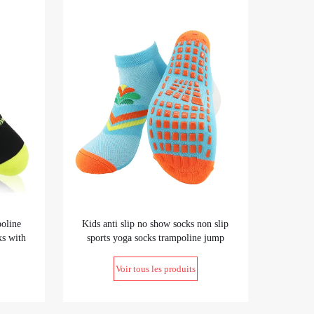
poline
Kids anti slip no show socks non slip
ks with
sports yoga socks trampoline jump
adults
socks
Voir tous les produits