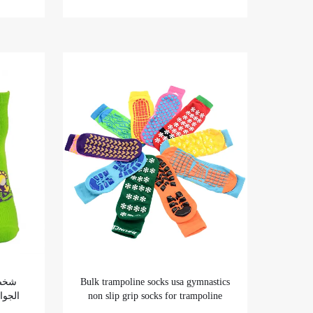
شخصي
Bulk trampoline socks usa gymnastics
الجوا
non slip grip socks for trampoline
للانزل
indoor parks