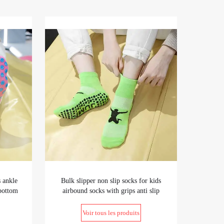
s ankle
Bulk slipper non slip socks for kids
 bottom
airbound socks with grips anti slip
socks ready to ship
Voir tous les produits