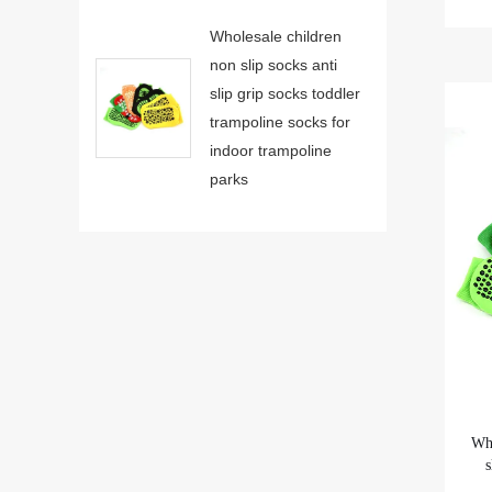
Wholesale children
non slip socks anti
slip grip socks toddler
trampoline socks for
indoor trampoline
parks
Who
s
s