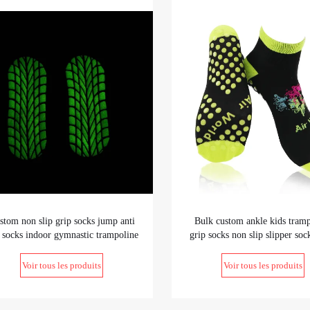
stom non slip grip socks jump anti
Bulk custom ankle kids tram
p socks indoor gymnastic trampoline
grip socks non slip slipper soc
socks glow in the dark
grips non skid on bottom for 
Voir tous les produits
Voir tous les produits