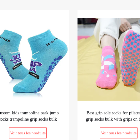
ustom kids trampoline park jump
Best grip sole socks for pilate
socks trampoline grip socks bulk
grip socks bulk with grips on
Voir tous les produits
Voir tous les produits